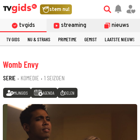
stem nu!
tvgids
streaming
nieuws
TV GIDS
NU & STRAKS
PRIMETIME
GEMIST
LAATSTE NIEUWS
Womb Envy
SERIE
·
KOMEDIE
·
1 SEIZOEN
MIJNGIDS
AGENDA
DELEN