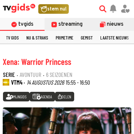
stem nu!
tvgids
streaming
nieuws
TV GIDS
NU & STRAKS
PRIMETIME
GEMIST
LAATSTE NIEUWS
Xena: Warrior Princess
SERIE
·
AVONTUUR
·
6 SEIZOENEN
VTM4 ·
14 AUGUSTUS 2026
15:55 - 16:50
MIJNGIDS
AGENDA
DELEN