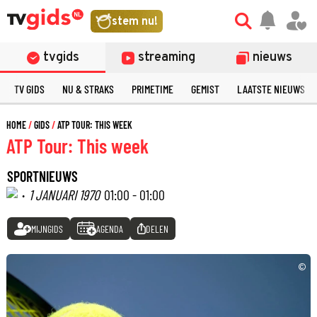
stem nu!
tvgids
streaming
nieuws
TV GIDS
NU & STRAKS
PRIMETIME
GEMIST
LAATSTE NIEUWS
HOME
GIDS
ATP TOUR: THIS WEEK
ATP Tour: This week
SPORTNIEUWS
·
1 JANUARI 1970
01:00 - 01:00
MIJNGIDS
AGENDA
DELEN
©