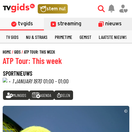
stem nu!
tvgids
streaming
nieuws
TV GIDS
NU & STRAKS
PRIMETIME
GEMIST
LAATSTE NIEUWS
HOME
GIDS
ATP TOUR: THIS WEEK
ATP Tour: This week
SPORTNIEUWS
·
1 JANUARI 1970
01:00 - 01:00
MIJNGIDS
AGENDA
DELEN
©