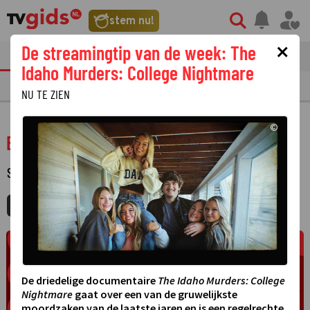
stem nu!
×
De streamingtip van de week: The
tvgids
streaming
nieuws
Idaho Murders: College Nightmare
TV GIDS
NU & STRAKS
PRIMETIME
GEMIST
LAATSTE NIEUWS
NU TE ZIEN
©
EK voetbal: Denemarken - Servië
SPORT
·
MIJNGIDS
AGENDA
DELEN
De driedelige documentaire
The Idaho Murders: College
Nightmare
gaat over een van de gruwelijkste
moordzaken van de laatste jaren en is een regelrechte