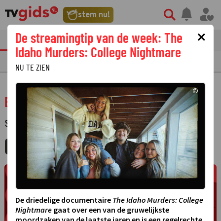
stem nu!
×
De streamingtip van de week: The
tvgids
streaming
nieuws
Idaho Murders: College Nightmare
TV GIDS
NU & STRAKS
PRIMETIME
GEMIST
LAATSTE NIEUWS
NU TE ZIEN
©
Eredivisie: Fortuna Sittard - Ajax
SPORT
·
MIJNGIDS
AGENDA
DELEN
De driedelige documentaire
The Idaho Murders: College
Nightmare
gaat over een van de gruwelijkste
moordzaken van de laatste jaren en is een regelrechte