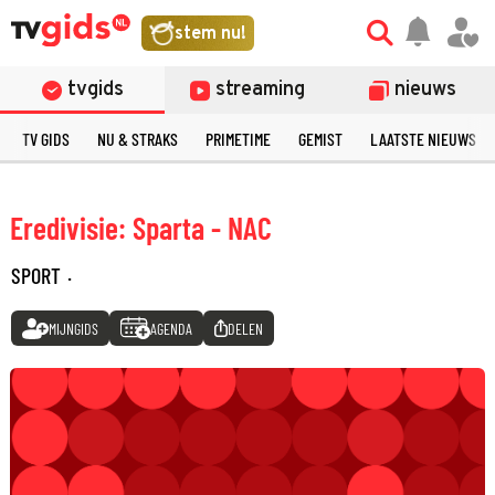
stem nu!
tvgids
streaming
nieuws
TV GIDS
NU & STRAKS
PRIMETIME
GEMIST
LAATSTE NIEUWS
Eredivisie: Sparta - NAC
SPORT
·
MIJNGIDS
AGENDA
DELEN