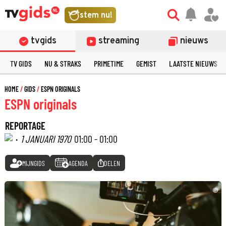
stem nu!
tvgids
streaming
nieuws
TV GIDS
NU & STRAKS
PRIMETIME
GEMIST
LAATSTE NIEUWS
HOME
GIDS
ESPN ORIGINALS
ESPN originals
REPORTAGE
·
1 JANUARI 1970
01:00 - 01:00
MIJNGIDS
AGENDA
DELEN
©