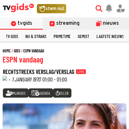
stem nu!
tvgids
streaming
nieuws
TV GIDS
NU & STRAKS
PRIMETIME
GEMIST
LAATSTE NIEUWS
HOME
GIDS
ESPN VANDAAG
ESPN vandaag
RECHTSTREEKS VERSLAG/VERSLAG
LIVE
·
1 JANUARI 1970
01:00 - 01:00
MIJNGIDS
AGENDA
DELEN
©