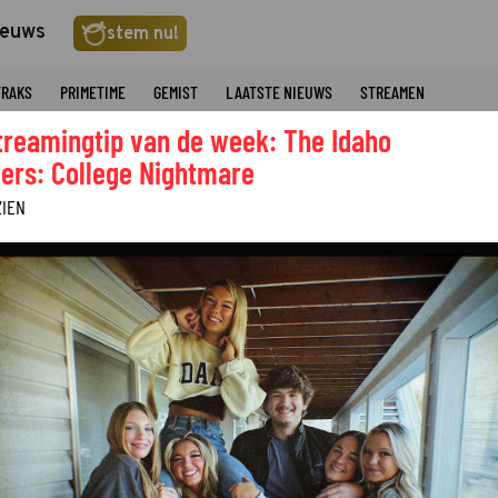
ieuws
stem nu!
TRAKS
PRIMETIME
GEMIST
LAATSTE NIEUWS
STREAMEN
treamingtip van de week: The Idaho
ers: College Nightmare
ZIEN