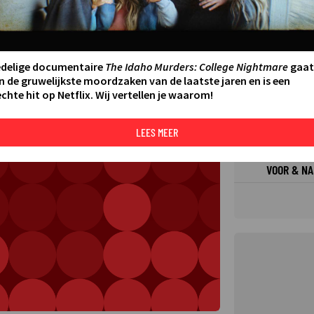
FILMS 
SERIES
edelige documentaire
The Idaho Murders: College Nightmare
gaat
N AAN AGENDA
DELEN
n de gruwelijkste moordzaken van de laatste jaren en is een
chte hit op Netflix. Wij vertellen je waarom!
DE KIJ
TIP
LEES MEER
VOOR & NA