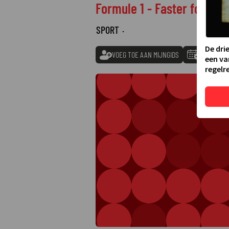
Formule 1 - Faster food
SPORT
·
De dri
VOEG TOE AAN MIJNGIDS
TOEVOEGE
een va
regelre