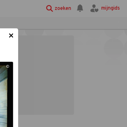
mijngids
zoeken
×
©