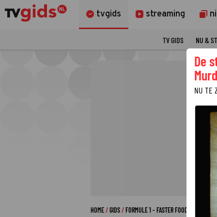
tvgids
streaming
n
TV GIDS
NU & S
De s
Murd
NU TE 
HOME
GIDS
FORMULE 1 - FASTER FOOD