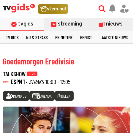
stem nu!
tvgids
streaming
nieuws
TV GIDS
NU & STRAKS
PRIMETIME
GEMIST
LAATSTE NIEUWS
Goedemorgen Eredivisie
TALKSHOW
LIVE
ESPN 1 ·
STRAKS
10:00 - 12:05
MIJNGIDS
AGENDA
DELEN
©