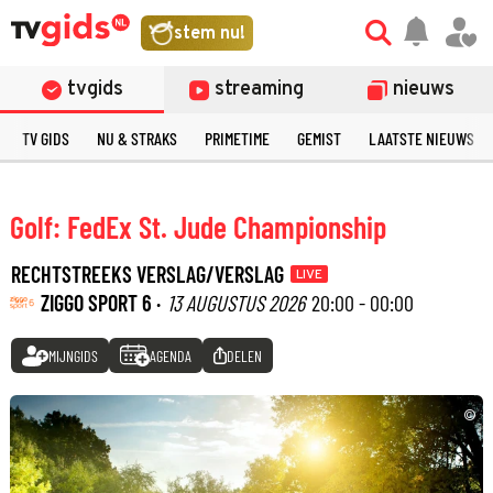
stem nu!
tvgids
streaming
nieuws
TV GIDS
NU & STRAKS
PRIMETIME
GEMIST
LAATSTE NIEUWS
Golf: FedEx St. Jude Championship
RECHTSTREEKS VERSLAG/VERSLAG
LIVE
ZIGGO SPORT 6 ·
13 AUGUSTUS 2026
20:00 - 00:00
MIJNGIDS
AGENDA
DELEN
©