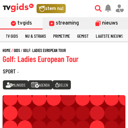
stem nu!
tvgids
streaming
nieuws
TV GIDS
NU & STRAKS
PRIMETIME
GEMIST
LAATSTE NIEUWS
HOME
GIDS
GOLF: LADIES EUROPEAN TOUR
Golf: Ladies European Tour
SPORT
·
MIJNGIDS
AGENDA
DELEN