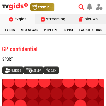
stem nu!
tvgids
streaming
nieuws
TV GIDS
NU & STRAKS
PRIMETIME
GEMIST
LAATSTE NIEUWS
GP confidential
SPORT
·
MIJNGIDS
AGENDA
DELEN