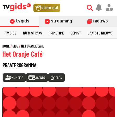
stem nu!
tvgids
streaming
nieuws
TV GIDS
NU & STRAKS
PRIMETIME
GEMIST
LAATSTE NIEUWS
HOME
GIDS
HET ORANJE CAFÉ
Het Oranje Café
PRAATPROGRAMMA
MIJNGIDS
AGENDA
DELEN