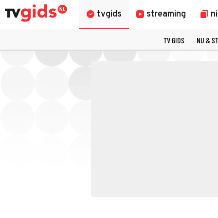
tvgids
streaming
n
TV GIDS
NU & S