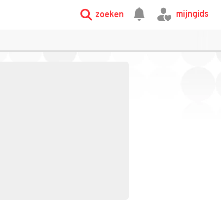
mijngids
zoeken