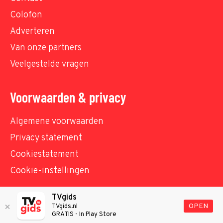
Colofon
Adverteren
Van onze partners
Veelgestelde vragen
Voorwaarden & privacy
Algemene voorwaarden
Privacy statement
Cookiestatement
Cookie-instellingen
TVgids
© TVgids.nl 2026 - All rights reserved. No text and
OPEN
TVgids.nl
GRATIS - In Play Store
datamining.