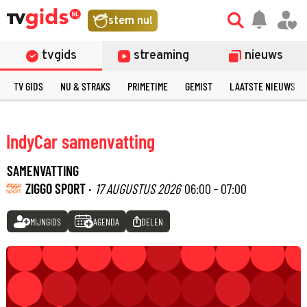
stem nu!
tvgids
streaming
nieuws
TV GIDS
NU & STRAKS
PRIMETIME
GEMIST
LAATSTE NIEUWS
IndyCar samenvatting
SAMENVATTING
ZIGGO SPORT ·
17 AUGUSTUS 2026
06:00 - 07:00
MIJNGIDS
AGENDA
DELEN