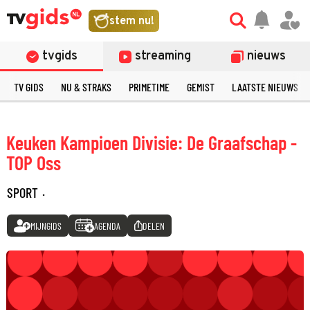
stem nu!
tvgids
streaming
nieuws
TV GIDS
NU & STRAKS
PRIMETIME
GEMIST
LAATSTE NIEUWS
Keuken Kampioen Divisie: De Graafschap -
TOP Oss
SPORT
·
MIJNGIDS
AGENDA
DELEN