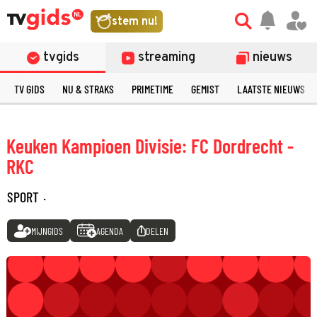
stem nu!
tvgids
streaming
nieuws
TV GIDS
NU & STRAKS
PRIMETIME
GEMIST
LAATSTE NIEUWS
Keuken Kampioen Divisie: FC Dordrecht -
RKC
SPORT
·
MIJNGIDS
AGENDA
DELEN