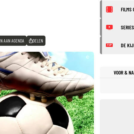
FILMS 
SERIES
N AAN AGENDA
DELEN
DE KIJ
TIP
©
VOOR & NA