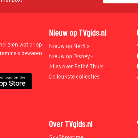
w mailbox!
Nieuw op TVgids.nl
nel zien wat er op
Nieuw op Netflix
ogramma's bewaren
Nieuw op Disney+
Alles over Pathé Thuis
De leukste collecties
Over TVgids.nl
SkyShowtime