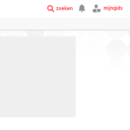
mijngids
zoeken