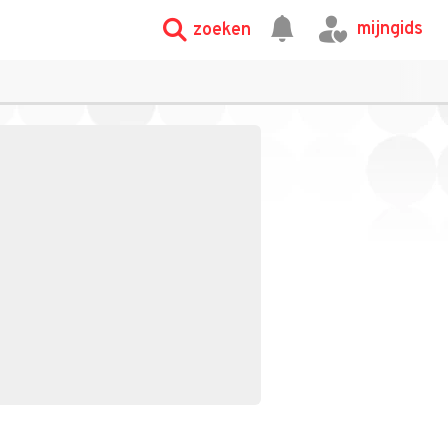
mijngids
zoeken