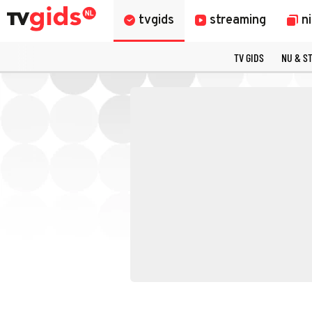
tvgids
streaming
n
TV GIDS
NU & S