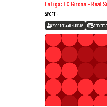
LaLiga: FC Girona - Real 
SPORT
·
VOEG TOE AAN MIJNGIDS
TOEVOEGE