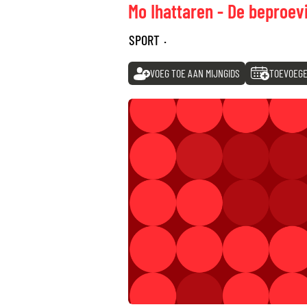
Mo Ihattaren - De beproev
SPORT
·
VOEG TOE AAN MIJNGIDS
TOEVOEGE