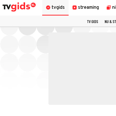
tvgids
streaming
n
TV GIDS
NU & S