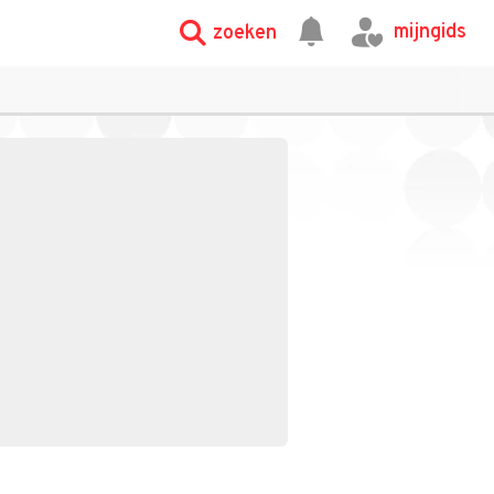
mijngids
zoeken