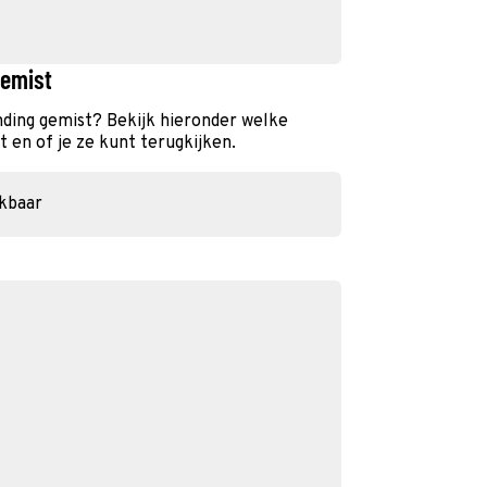
gemist
nding gemist? Bekijk hieronder welke
 en of je ze kunt terugkijken.
ikbaar