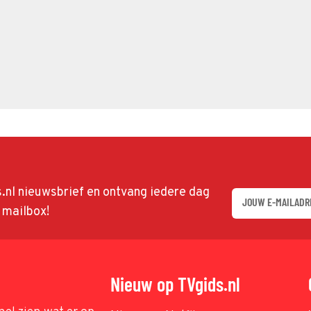
ds.nl nieuwsbrief en ontvang iedere dag
w mailbox!
Nieuw op TVgids.nl