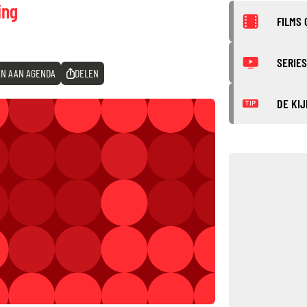
ing
FILMS 
SERIES
N AAN AGENDA
DELEN
DE KIJ
TIP