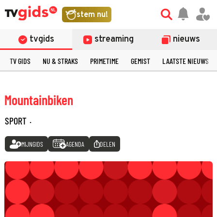
stem nu!
tvgids
streaming
nieuws
TV GIDS
NU & STRAKS
PRIMETIME
GEMIST
LAATSTE NIEUWS
Mountainbiken
SPORT
·
MIJNGIDS
AGENDA
DELEN