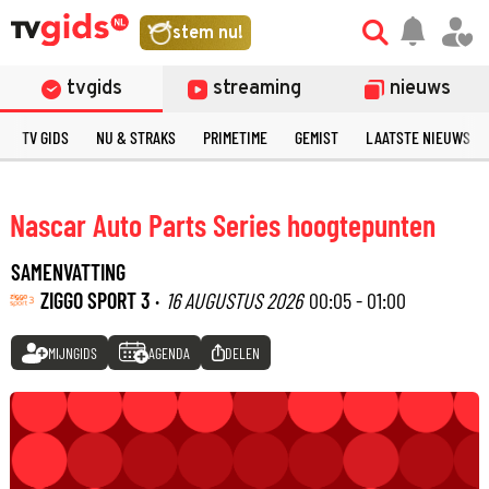
stem nu!
tvgids
streaming
nieuws
TV GIDS
NU & STRAKS
PRIMETIME
GEMIST
LAATSTE NIEUWS
Nascar Auto Parts Series hoogtepunten
SAMENVATTING
ZIGGO SPORT 3 ·
16 AUGUSTUS 2026
00:05 - 01:00
MIJNGIDS
AGENDA
DELEN