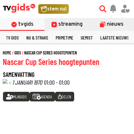
stem nu!
tvgids
streaming
nieuws
TV GIDS
NU & STRAKS
PRIMETIME
GEMIST
LAATSTE NIEUWS
HOME
GIDS
NASCAR CUP SERIES HOOGTEPUNTEN
Nascar Cup Series hoogtepunten
SAMENVATTING
·
1 JANUARI 1970
01:00 - 01:00
MIJNGIDS
AGENDA
DELEN
©