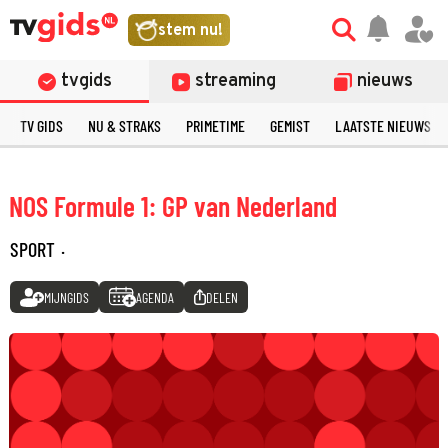
stem nu!
tvgids
streaming
nieuws
TV GIDS
NU & STRAKS
PRIMETIME
GEMIST
LAATSTE NIEUWS
NOS Formule 1: GP van Nederland
SPORT
·
MIJNGIDS
AGENDA
DELEN