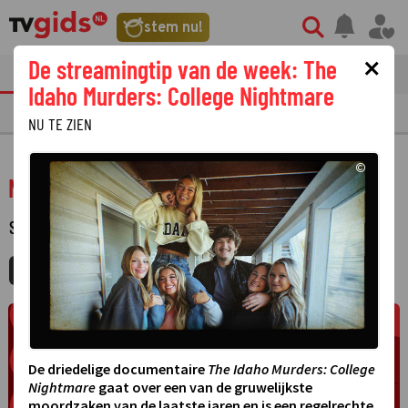
stem nu!
×
De streamingtip van de week: The
tvgids
streaming
nieuws
Idaho Murders: College Nightmare
TV GIDS
NU & STRAKS
PRIMETIME
GEMIST
LAATSTE NIEUWS
NU TE ZIEN
©
NOS Studio Voetbal
SPORT
·
MIJNGIDS
AGENDA
DELEN
De driedelige documentaire
The Idaho Murders: College
Nightmare
gaat over een van de gruwelijkste
moordzaken van de laatste jaren en is een regelrechte