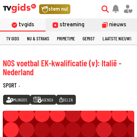
stem nu!
tvgids
streaming
nieuws
TV GIDS
NU & STRAKS
PRIMETIME
GEMIST
LAATSTE NIEUWS
NOS voetbal EK-kwalificatie (v): Italië -
Nederland
SPORT
·
MIJNGIDS
AGENDA
DELEN