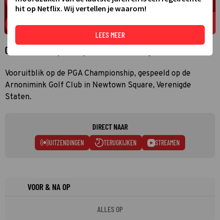
hit op Netflix. Wij vertellen je waarom!
LEES MEER
Over PGA Championship voorbeschouwing
Vooruitblik op de PGA Championship, gespeeld op de
Arnonimink Golf Club in Newtown Square, Verenigde
Staten.
DIRECT NAAR
UITZENDINGEN
TERUGKIJKEN
STREAMEN
VOOR & NA OP
ALLES OP