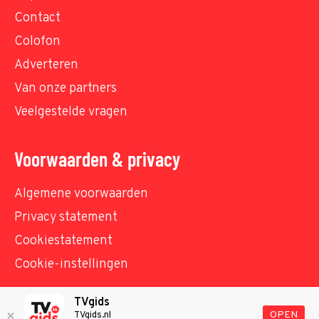
Contact
Colofon
Adverteren
Van onze partners
Veelgestelde vragen
Voorwaarden & privacy
Algemene voorwaarden
Privacy statement
Cookiestatement
Cookie-instellingen
TVgids
© TVgids.nl 2026 - All rights reserved. No text and
OPEN
TVgids.nl