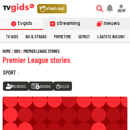
stem nu!
tvgids
streaming
nieuws
TV GIDS
NU & STRAKS
PRIMETIME
GEMIST
LAATSTE NIEUWS
HOME
GIDS
PREMIER LEAGUE STORIES
Premier League stories
SPORT
·
MIJNGIDS
AGENDA
DELEN