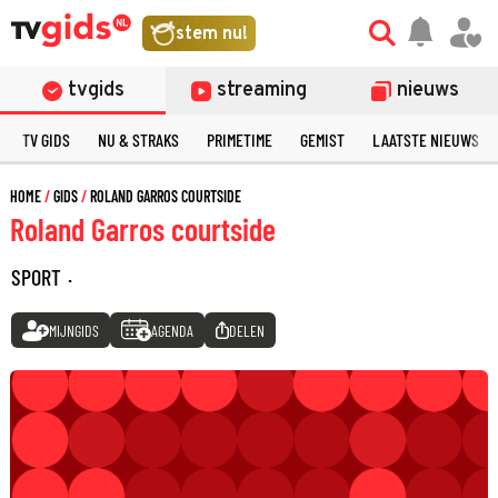
stem nu!
tvgids
streaming
nieuws
TV GIDS
NU & STRAKS
PRIMETIME
GEMIST
LAATSTE NIEUWS
HOME
GIDS
ROLAND GARROS COURTSIDE
Roland Garros courtside
SPORT
·
MIJNGIDS
AGENDA
DELEN