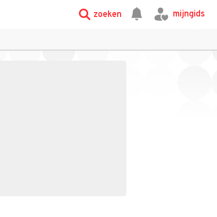
mijngids
zoeken