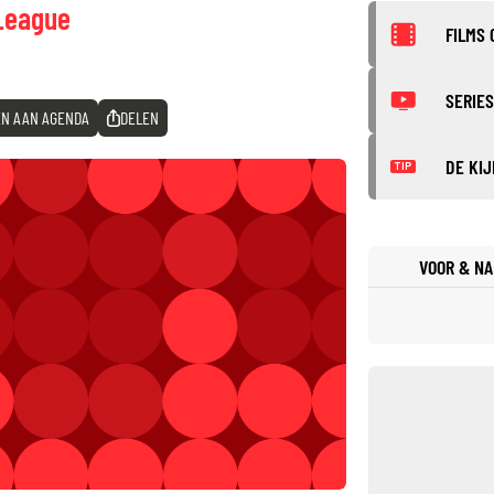
League
FILMS 
SERIES
N AAN AGENDA
DELEN
DE KIJ
TIP
VOOR & NA