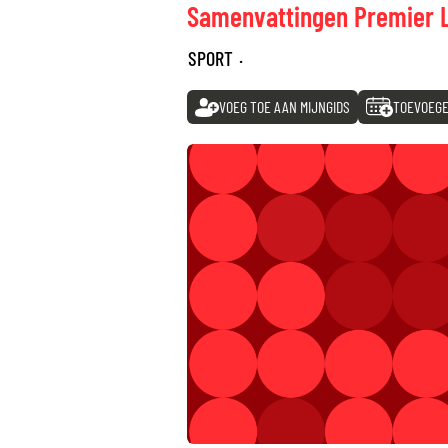
Samenvattingen Premier 
SPORT
·
VOEG TOE AAN MIJNGIDS
TOEVOEGE