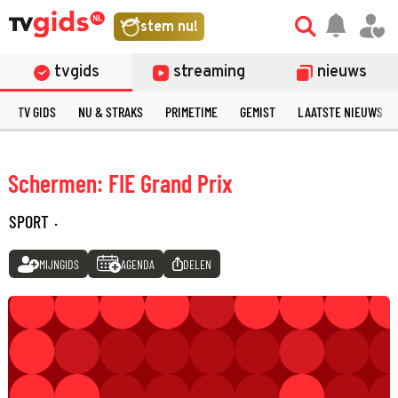
stem nu!
tvgids
streaming
nieuws
TV GIDS
NU & STRAKS
PRIMETIME
GEMIST
LAATSTE NIEUWS
Schermen: FIE Grand Prix
SPORT
·
MIJNGIDS
AGENDA
DELEN