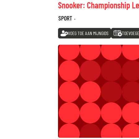
Snooker: Championship L
SPORT
·
VOEG TOE AAN MIJNGIDS
TOEVOEGE