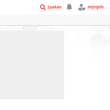
mijngids
zoeken