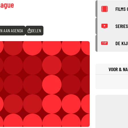
eague
FILMS 
SERIES
N AAN AGENDA
DELEN
DE KIJ
TIP
VOOR & NA