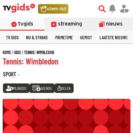
stem nu!
tvgids
streaming
nieuws
TV GIDS
NU & STRAKS
PRIMETIME
GEMIST
LAATSTE NIEUWS
HOME
GIDS
TENNIS: WIMBLEDON
Tennis: Wimbledon
SPORT
·
MIJNGIDS
AGENDA
DELEN