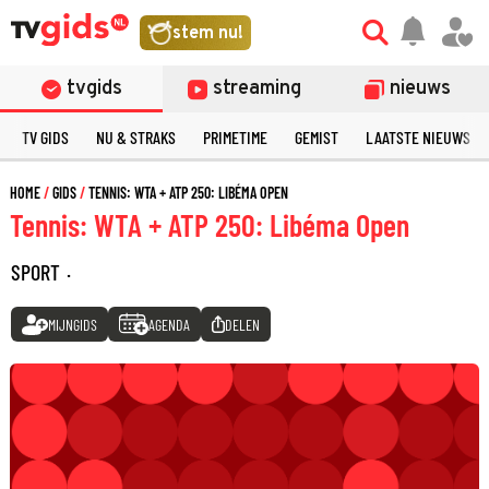
stem nu!
tvgids
streaming
nieuws
TV GIDS
NU & STRAKS
PRIMETIME
GEMIST
LAATSTE NIEUWS
HOME
GIDS
TENNIS: WTA + ATP 250: LIBÉMA OPEN
Tennis: WTA + ATP 250: Libéma Open
SPORT
·
MIJNGIDS
AGENDA
DELEN