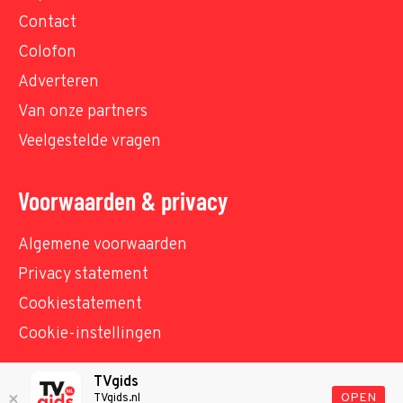
Contact
Colofon
Adverteren
Van onze partners
Veelgestelde vragen
Voorwaarden & privacy
Algemene voorwaarden
Privacy statement
Cookiestatement
Cookie-instellingen
TVgids
© TVgids.nl 2026 - All rights reserved. No text and
OPEN
TVgids.nl