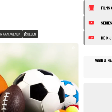
FILMS 
SERIES
N AAN AGENDA
DELEN
DE KIJ
TIP
©
VOOR & NA