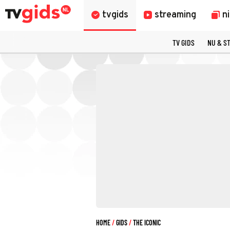
tvgids
streaming
n
TV GIDS
NU & S
HOME
GIDS
THE ICONIC