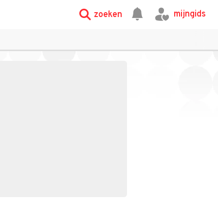
mijngids
zoeken