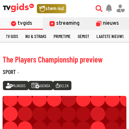
stem nu!
tvgids
streaming
nieuws
TV GIDS
NU & STRAKS
PRIMETIME
GEMIST
LAATSTE NIEUWS
The Players Championship preview
SPORT
·
MIJNGIDS
AGENDA
DELEN