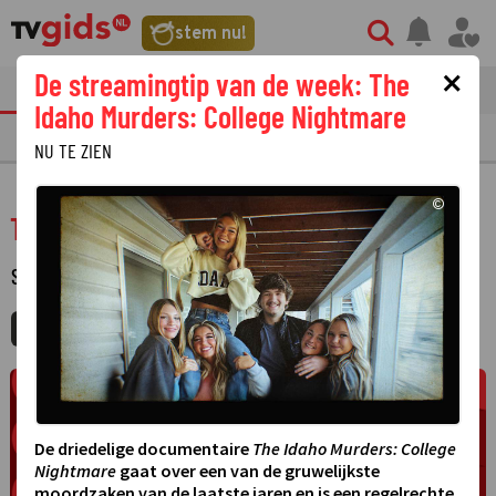
stem nu!
×
De streamingtip van de week: The
tvgids
streaming
nieuws
Idaho Murders: College Nightmare
TV GIDS
NU & STRAKS
PRIMETIME
GEMIST
LAATSTE NIEUWS
NU TE ZIEN
©
Trail: Seizoen Terugblik
SPORT
·
MIJNGIDS
AGENDA
DELEN
De driedelige documentaire
The Idaho Murders: College
Nightmare
gaat over een van de gruwelijkste
moordzaken van de laatste jaren en is een regelrechte