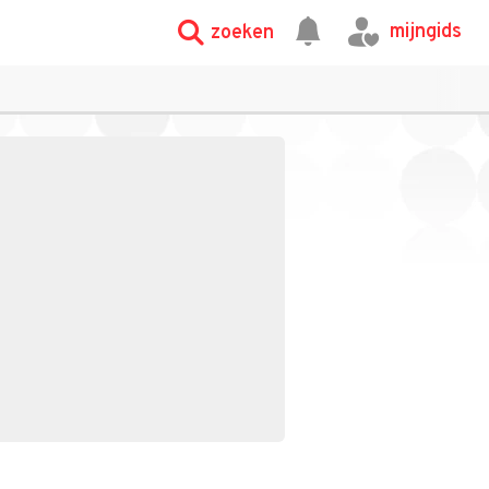
mijngids
zoeken