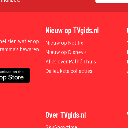
w mailbox!
Nieuw op TVgids.nl
nel zien wat er op
Nieuw op Netflix
ogramma's bewaren
Nieuw op Disney+
Alles over Pathé Thuis
De leukste collecties
Over TVgids.nl
SkyShowtime