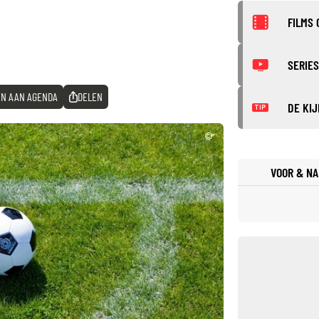
FILMS 
SERIES
N AAN AGENDA
DELEN
DE KIJ
TIP
©
VOOR & NA