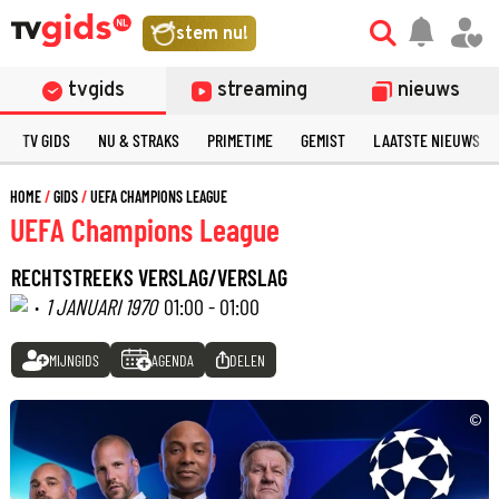
stem nu!
tvgids
streaming
nieuws
TV GIDS
NU & STRAKS
PRIMETIME
GEMIST
LAATSTE NIEUWS
HOME
GIDS
UEFA CHAMPIONS LEAGUE
UEFA Champions League
RECHTSTREEKS VERSLAG/VERSLAG
·
1 JANUARI 1970
01:00 - 01:00
MIJNGIDS
AGENDA
DELEN
©