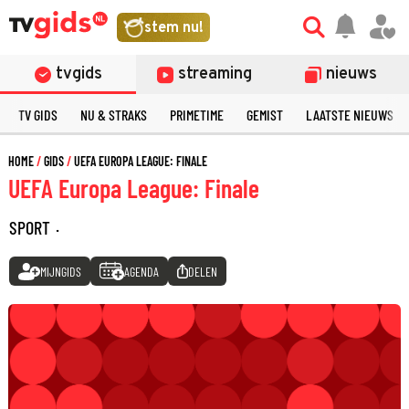
stem nu!
tvgids
streaming
nieuws
TV GIDS
NU & STRAKS
PRIMETIME
GEMIST
LAATSTE NIEUWS
HOME
GIDS
UEFA EUROPA LEAGUE: FINALE
UEFA Europa League: Finale
SPORT
·
MIJNGIDS
AGENDA
DELEN