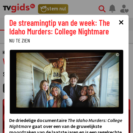
stem nu!
×
De streamingtip van de week: The
tvgids
streaming
nieuws
Idaho Murders: College Nightmare
TV GIDS
NU & STRAKS
PRIMETIME
GEMIST
LAATSTE NIEUWS
NU TE ZIEN
HOME
GIDS
VOETBAL GEEFT
©
Voetbal geeft
SPORT
·
MIJNGIDS
AGENDA
DELEN
De driedelige documentaire
The Idaho Murders: College
Nightmare
gaat over een van de gruwelijkste
moordzaken van de laatste jaren en is een regelrechte