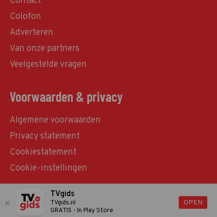
Contact
Colofon
Adverteren
Van onze partners
Veelgestelde vragen
Voorwaarden & privacy
Algemene voorwaarden
Privacy statement
Cookiestatement
Cookie-instellingen
TVgids
© TVgids.nl 2026 - All rights reserved. No text and
OPEN
TVgids.nl
GRATIS - In Play Store
datamining.