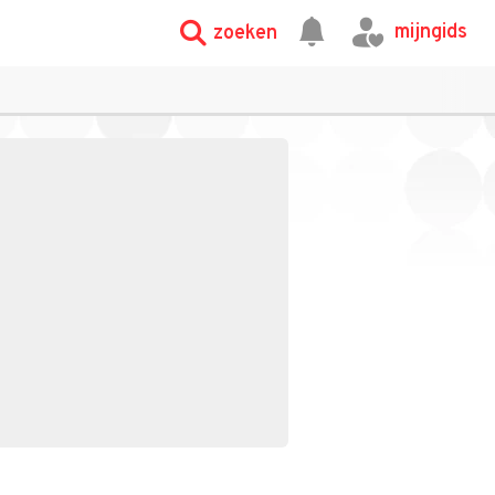
mijngids
zoeken