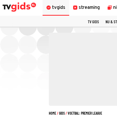
tvgids
streaming
n
TV GIDS
NU & S
HOME
GIDS
VOETBAL: PREMIER LEAGUE