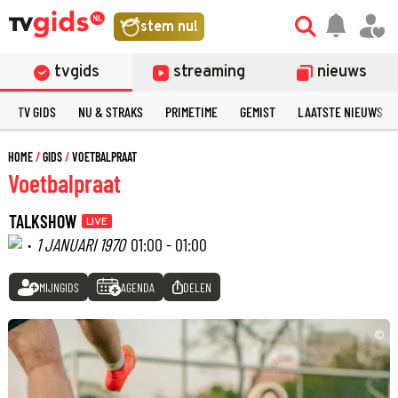
stem nu!
tvgids
streaming
nieuws
TV GIDS
NU & STRAKS
PRIMETIME
GEMIST
LAATSTE NIEUWS
HOME
GIDS
VOETBALPRAAT
Voetbalpraat
TALKSHOW
LIVE
·
1 JANUARI 1970
01:00 - 01:00
MIJNGIDS
AGENDA
DELEN
©