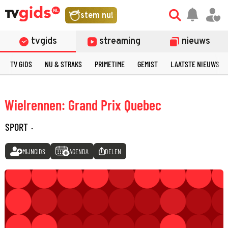
stem nu!
tvgids
streaming
nieuws
TV GIDS
NU & STRAKS
PRIMETIME
GEMIST
LAATSTE NIEUWS
Wielrennen: Grand Prix Quebec
SPORT
·
MIJNGIDS
AGENDA
DELEN