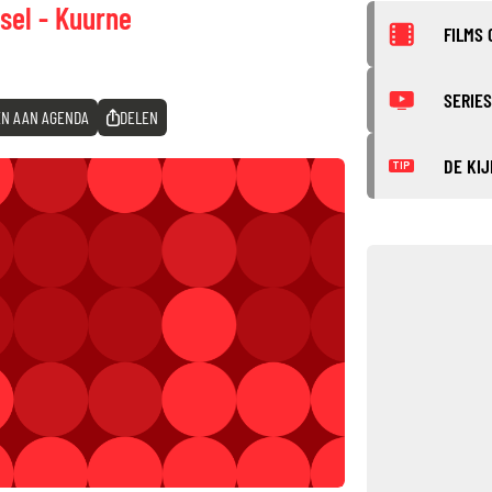
sel - Kuurne
FILMS 
SERIES
N AAN AGENDA
DELEN
DE KIJ
TIP