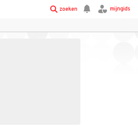
mijngids
zoeken