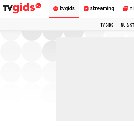
tvgids
streaming
n
TV GIDS
NU & S