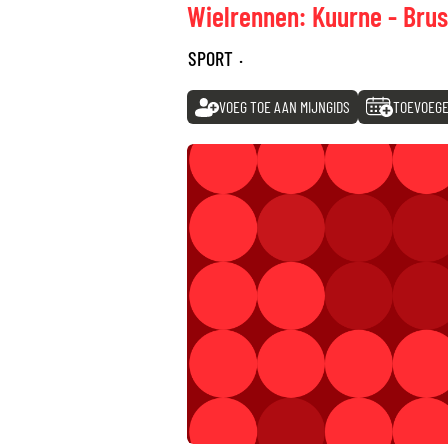
Wielrennen: Kuurne - Brus
SPORT
·
VOEG TOE AAN MIJNGIDS
TOEVOEGE