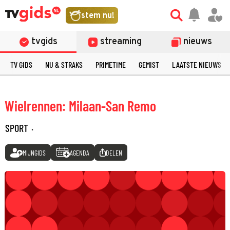
stem nu!
tvgids
streaming
nieuws
TV GIDS
NU & STRAKS
PRIMETIME
GEMIST
LAATSTE NIEUWS
Wielrennen: Milaan-San Remo
SPORT
·
MIJNGIDS
AGENDA
DELEN