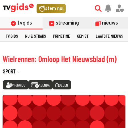
stem nu!
tvgids
streaming
nieuws
TV GIDS
NU & STRAKS
PRIMETIME
GEMIST
LAATSTE NIEUWS
Wielrennen: Omloop Het Nieuwsblad (m)
SPORT
·
MIJNGIDS
AGENDA
DELEN