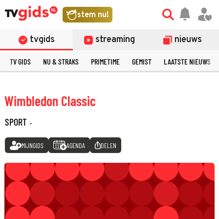
stem nu!
tvgids
streaming
nieuws
TV GIDS
NU & STRAKS
PRIMETIME
GEMIST
LAATSTE NIEUWS
Wimbledon Classic
SPORT
·
MIJNGIDS
AGENDA
DELEN